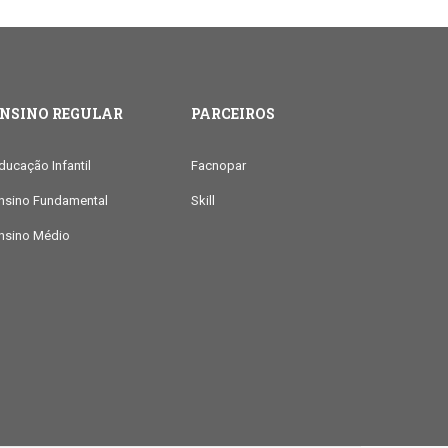
ENSINO REGULAR
PARCEIROS
ducação Infantil
Facnopar
nsino Fundamental
Skill
nsino Médio