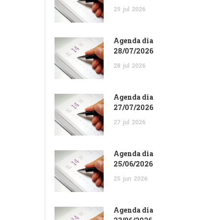
29
jul
2026
Agenda dia
28/07/2026
28
jul
2026
Agenda dia
27/07/2026
27
jul
2026
Agenda dia
25/06/2026
25
jun
2026
Agenda dia