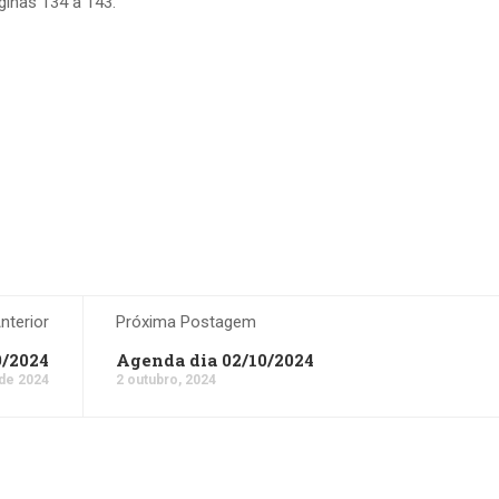
inas 134 à 143.
terior
Próxima Postagem
9/2024
Agenda dia 02/10/2024
 de 2024
2 outubro, 2024