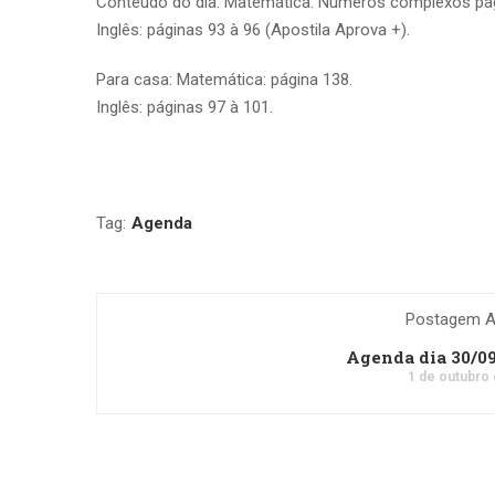
Conteúdo do dia: Matemática: Números complexos pág
Inglês: páginas 93 à 96 (Apostila Aprova +).
Para casa: Matemática: página 138.
Inglês: páginas 97 à 101.
Tag:
Agenda
Postagem An
Agenda dia 30/0
1 de outubro