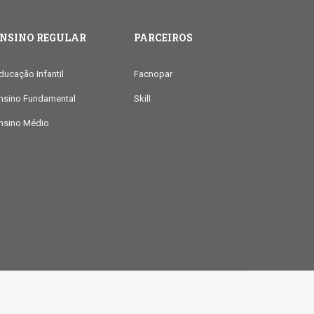
ENSINO REGULAR
PARCEIROS
ducação Infantil
Facnopar
nsino Fundamental
Skill
nsino Médio