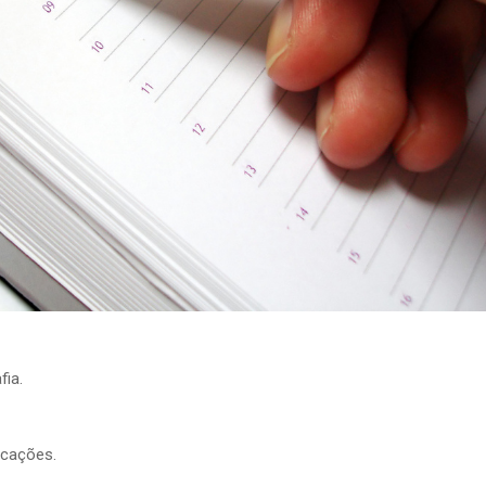
fia.
icações.