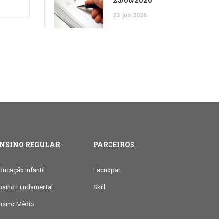
23/06/2026
23
jun
2026
ENSINO REGULAR
PARCEIROS
ducação Infantil
Facnopar
nsino Fundamental
Skill
nsino Médio