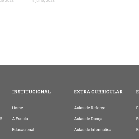
 de 2023
4 julho, 2023
INSTITUCIONAL
EXTRA CURRICULAR
Home
Aulas de Reforço
E
ia
A Escola
Aulas de Dança
E
Educacional
Aulas de Informática
E