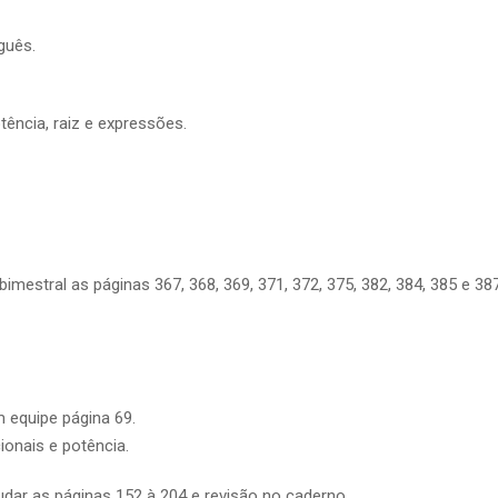
guês.
ência, raiz e expressões.
bimestral as páginas 367, 368, 369, 371, 372, 375, 382, 384, 385 e 387
 equipe página 69.
ionais e potência.
tudar as páginas 152 à 204 e revisão no caderno.