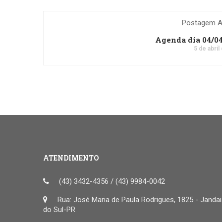
Postagem An
Agenda dia 04/0
5 de abril
ATENDIMENTO
(43) 3432-4356 / (43) 9984-0042
Rua: José Maria de Paula Rodrigues, 1825 - Janda
do Sul-PR