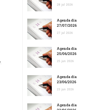
28
jul
2026
Agenda dia
27/07/2026
27
jul
2026
Agenda dia
25/06/2026
25
jun
2026
.
Agenda dia
23/06/2026
23
jun
2026
Agenda dia