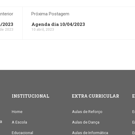
terior
Próxima Postagem
4/2023
Agenda dia 10/04/2023
 de 2023
10 abril, 2023
INSTITUCIONAL
EXTRA CURRICULAR
Home
Aulas de Reforço
E
ia
A Escola
Aulas de Dança
E
Educacional
Aulas de Informática
E