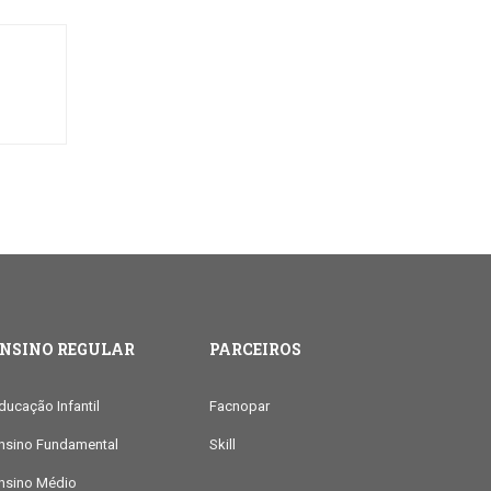
ENSINO REGULAR
PARCEIROS
ducação Infantil
Facnopar
nsino Fundamental
Skill
nsino Médio