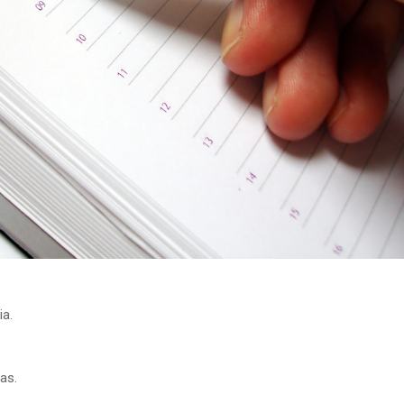
ia.
as.