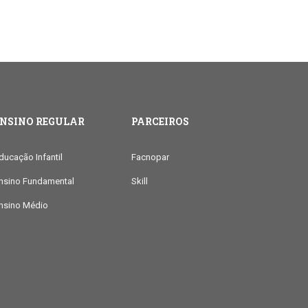
ENSINO REGULAR
PARCEIROS
ducação Infantil
Facnopar
nsino Fundamental
Skill
nsino Médio