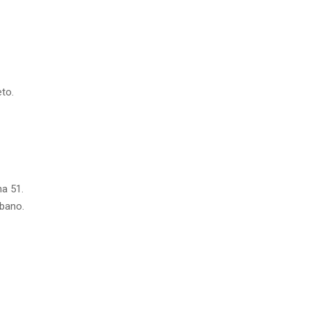
eto.
na 51.
íbano.