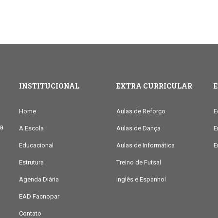
INSTITUCIONAL
EXTRA CURRICULAR
Home
Aulas de Reforço
E
ia
A Escola
Aulas de Dança
E
Educacional
Aulas de Informática
E
Estrutura
Treino de Futsal
Agenda Diária
Inglês e Espanhol
EAD Facnopar
Contato