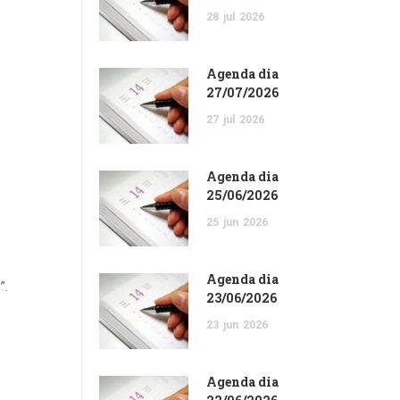
28
jul
2026
Agenda dia
27/07/2026
27
jul
2026
Agenda dia
25/06/2026
25
jun
2026
Agenda dia
”.
23/06/2026
23
jun
2026
Agenda dia