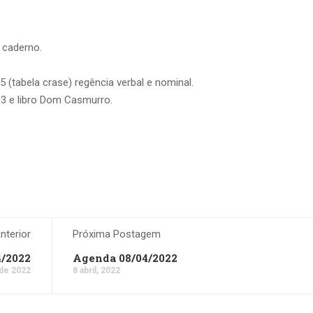
 caderno.
5 (tabela crase) regência verbal e nominal.
e 13 e libro Dom Casmurro.
terior
Próxima Postagem
4/2022
Agenda 08/04/2022
 de 2022
8 abril, 2022