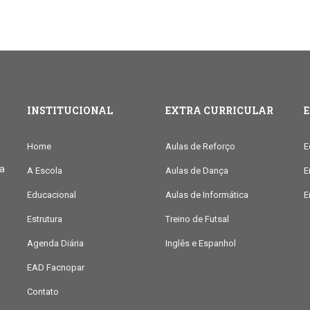
INSTITUCIONAL
EXTRA CURRICULAR
Home
Aulas de Reforço
E
ia
A Escola
Aulas de Dança
E
Educacional
Aulas de Informática
E
Estrutura
Treino de Futsal
Agenda Diária
Inglês e Espanhol
EAD Facnopar
Contato