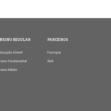
ENSINO REGULAR
PARCEIROS
ducação Infantil
Facnopar
nsino Fundamental
Skill
nsino Médio