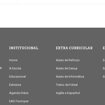
INSTITUCIONAL
EXTRA CURRICULAR
Home
Aulas de Reforço
E
ia
A Escola
Aulas de Dança
E
Educacional
Aulas de Informática
E
Estrutura
Treino de Futsal
Agenda Diária
Inglês e Espanhol
EAD Facnopar