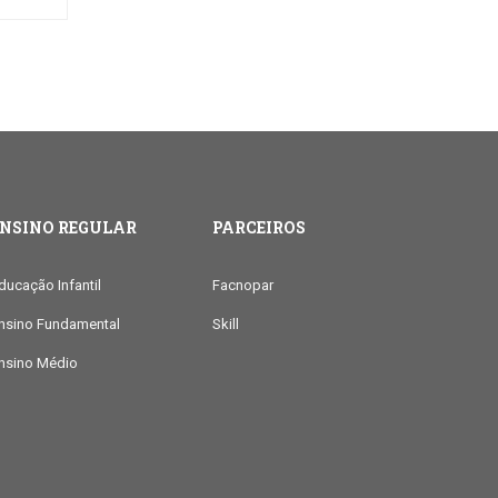
ENSINO REGULAR
PARCEIROS
ducação Infantil
Facnopar
nsino Fundamental
Skill
nsino Médio