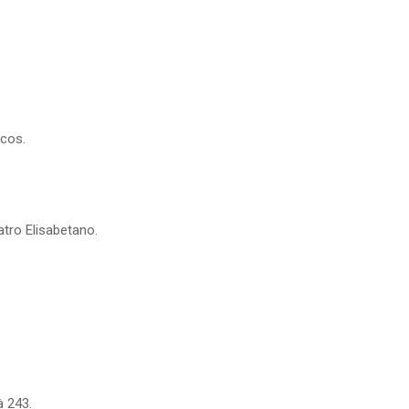
icos.
tro Elisabetano.
à 243.