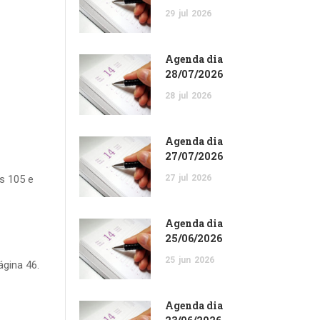
29
jul
2026
Agenda dia
28/07/2026
28
jul
2026
Agenda dia
27/07/2026
as 105 e
27
jul
2026
Agenda dia
25/06/2026
25
jun
2026
ágina 46.
Agenda dia