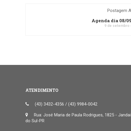
Postagem An
Agenda dia 08/0
9 de setembro 
ATENDIMENTO
(43) 3432-4356 / (43) 9984-0042
Rua: José Maria de Paula Rodrigues, 1825 - Janda
do Sul-PR