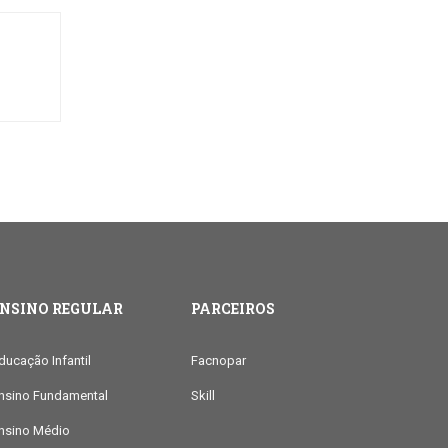
ENSINO REGULAR
PARCEIROS
ducação Infantil
Facnopar
nsino Fundamental
Skill
nsino Médio