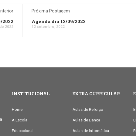
terior
Próxima Postagem
9/2022
Agenda dia 12/09/2022
de 2022
12 setembro, 2022
INSTITUCIONAL
EXTRA CURRICULAR
Home
Aulas de Reforço
E
ia
A Escola
Aulas de Dança
E
Educacional
Aulas de Informática
E