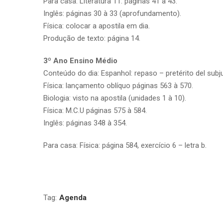
Para casa: Literatura 11: páginas 41 à 43.
Inglês: páginas 30 à 33 (aprofundamento).
Física: colocar a apostila em dia.
Produção de texto: página 14.
3º Ano Ensino Médio
Conteúdo do dia: Espanhol: repaso – pretérito del subju
Física: lançamento oblíquo páginas 563 à 570.
Biologia: visto na apostila (unidades 1 à 10).
Física: M.C.U páginas 575 à 584.
Inglês: páginas 348 à 354.
Para casa: Física: página 584, exercício 6 – letra b.
Tag:
Agenda