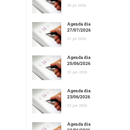
28
jul
2026
Agenda dia
27/07/2026
27
jul
2026
Agenda dia
25/06/2026
25
jun
2026
Agenda dia
23/06/2026
23
jun
2026
Agenda dia