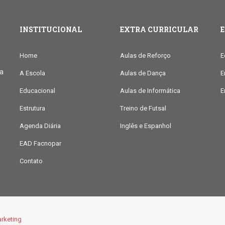
INSTITUCIONAL
EXTRA CURRICULAR
Home
Aulas de Reforço
E
ia
A Escola
Aulas de Dança
E
Educacional
Aulas de Informática
E
Estrutura
Treino de Futsal
Agenda Diária
Inglês e Espanhol
EAD Facnopar
Contato
rketing