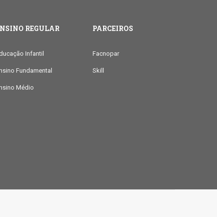
ENSINO REGULAR
PARCEIROS
ducação Infantil
Facnopar
nsino Fundamental
Skill
nsino Médio