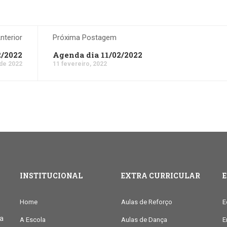
terior
Próxima Postagem
2/2022
Agenda dia 11/02/2022
 de 2022
11 fevereiro, 2022
INSTITUCIONAL
EXTRA CURRICULAR
Home
Aulas de Reforço
E
ia
A Escola
Aulas de Dança
E