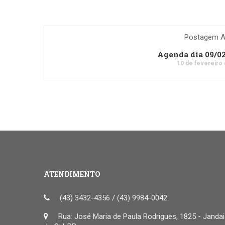
Postagem An
Agenda dia 09/0
10 de fevereiro
ATENDIMENTO
(43) 3432-4356 / (43) 9984-0042
Rua: José Maria de Paula Rodrigues, 1825 - Janda