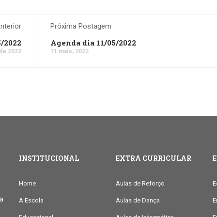
terior
Próxima Postagem
5/2022
Agenda dia 11/05/2022
 de 2022
11 maio, 2022
INSTITUCIONAL
EXTRA CURRICULAR
Home
Aulas de Reforço
E
ia
A Escola
Aulas de Dança
E