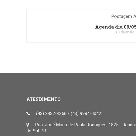
Postagem An
Agenda dia 09/0
10 de maio
ATENDIMENTO
(43) 3432-4356 / (43) 9984-0042
Rua: José Maria de Paula Rodrigues, 1825 - Janda
do Sul-PR