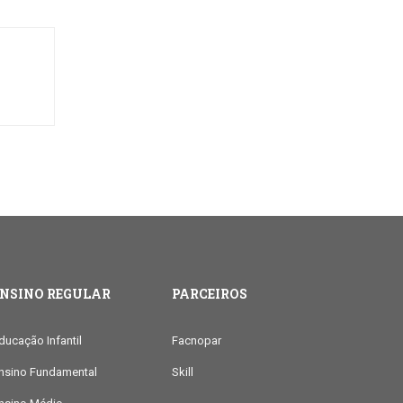
ENSINO REGULAR
PARCEIROS
ducação Infantil
Facnopar
nsino Fundamental
Skill