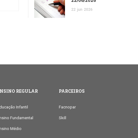
22/06/2026
22
jun
2026
ENSINO REGULAR
PARCEIROS
ducação Infantil
Facnopar
nsino Fundamental
Skill
nsino Médio