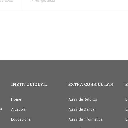
de 2022
14 março, 2022
INSTITUCIONAL
EXTRA CURRICULAR
Home
Aulas de Reforço
E
ia
A Escola
Aulas de Dança
E
Educacional
Aulas de Informática
E