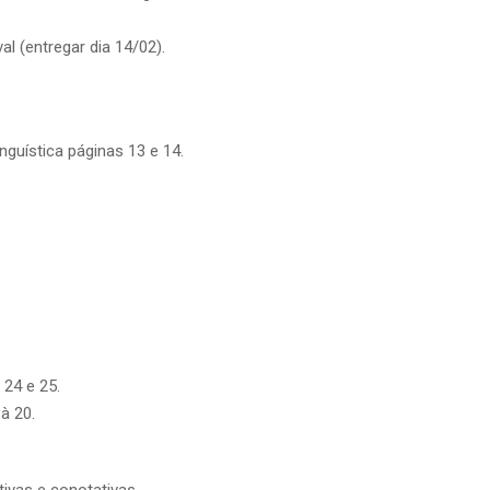
al (entregar dia 14/02).
nguística páginas 13 e 14.
 24 e 25.
à 20.
ivas e conotativas.