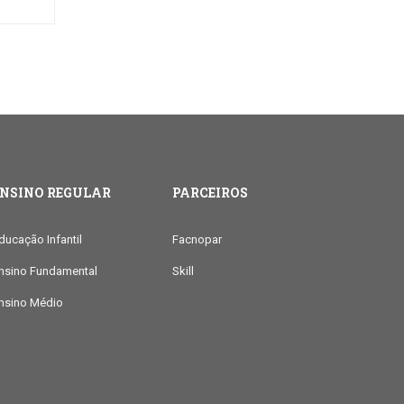
ENSINO REGULAR
PARCEIROS
ducação Infantil
Facnopar
nsino Fundamental
Skill
nsino Médio