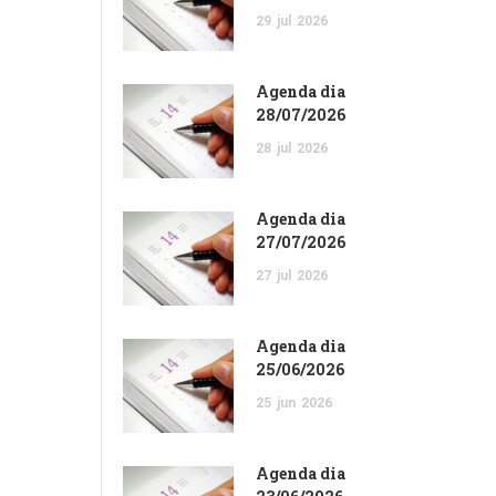
29
jul
2026
Agenda dia
28/07/2026
28
jul
2026
Agenda dia
27/07/2026
27
jul
2026
Agenda dia
25/06/2026
25
jun
2026
Agenda dia