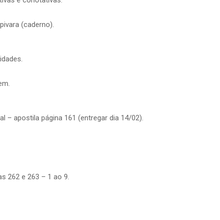
pivara (caderno).
idades.
em.
al – apostila página 161 (entregar dia 14/02).
s 262 e 263 – 1 ao 9.