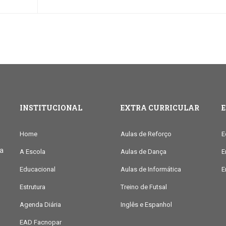
INSTITUCIONAL
EXTRA CURRICULAR
Home
Aulas de Reforço
E
ia
A Escola
Aulas de Dança
E
Educacional
Aulas de Informática
E
Estrutura
Treino de Futsal
Agenda Diária
Inglês e Espanhol
EAD Facnopar