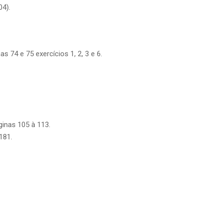
04).
s 74 e 75 exercícios 1, 2, 3 e 6.
ginas 105 à 113.
181.