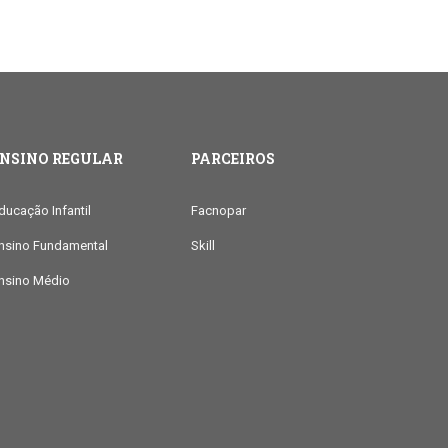
ENSINO REGULAR
PARCEIROS
ducação Infantil
Facnopar
nsino Fundamental
Skill
nsino Médio