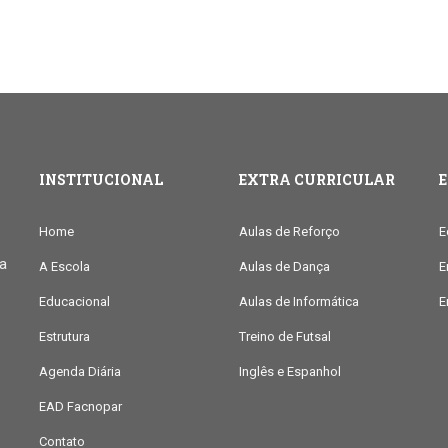
INSTITUCIONAL
EXTRA CURRICULAR
Home
Aulas de Reforço
E
ia
A Escola
Aulas de Dança
E
Educacional
Aulas de Informática
E
Estrutura
Treino de Futsal
Agenda Diária
Inglês e Espanhol
EAD Facnopar
Contato