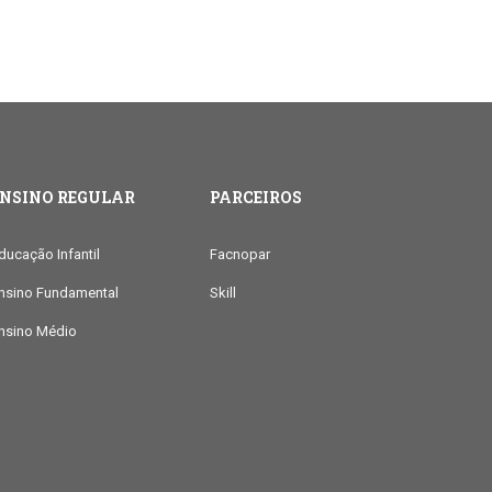
ENSINO REGULAR
PARCEIROS
ducação Infantil
Facnopar
nsino Fundamental
Skill
nsino Médio