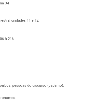
ina 34.
mestral unidades 11 e 12.
06 à 216.
 verbos; pessoas do discurso (caderno).
 pronomes.