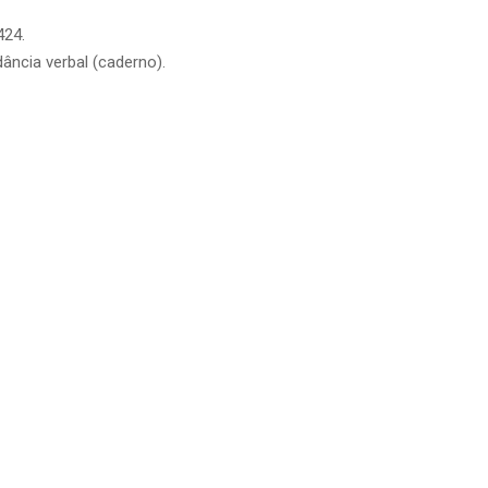
424.
ância verbal (caderno).