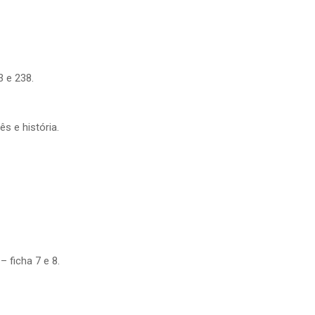
3 e 238.
s e história.
 ficha 7 e 8.