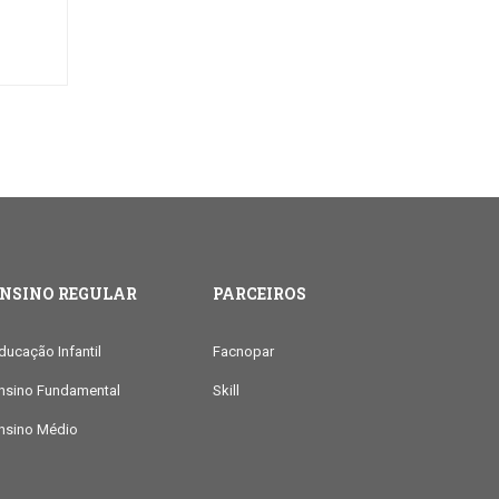
ENSINO REGULAR
PARCEIROS
ducação Infantil
Facnopar
nsino Fundamental
Skill
nsino Médio