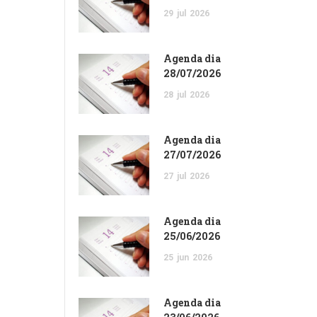
29
jul
2026
Agenda dia
28/07/2026
28
jul
2026
Agenda dia
27/07/2026
27
jul
2026
Agenda dia
25/06/2026
25
jun
2026
Agenda dia