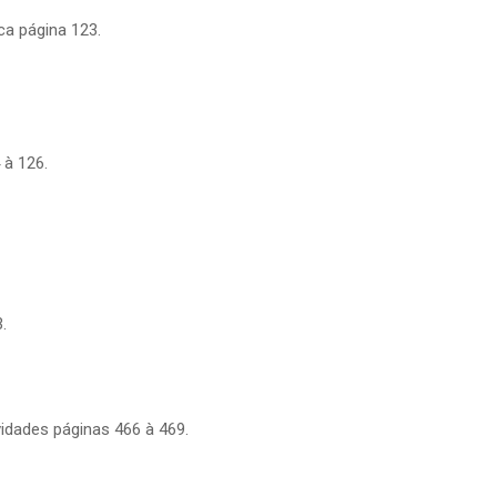
ca página 123.
 à 126.
.
vidades páginas 466 à 469.