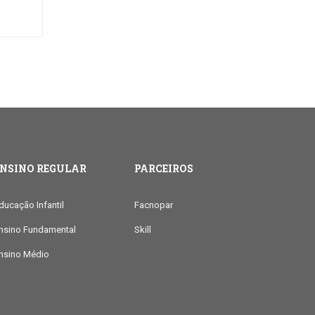
ENSINO REGULAR
PARCEIROS
ducação Infantil
Facnopar
nsino Fundamental
Skill
nsino Médio