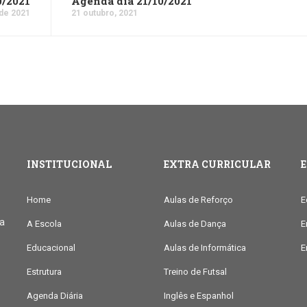
0/2021
Agenda dia 21/10/2021
 de 2021
21 outubro, 2021
INSTITUCIONAL
EXTRA CURRICULAR
Home
Aulas de Reforço
E
ia
A Escola
Aulas de Dança
E
Educacional
Aulas de Informática
E
Estrutura
Treino de Futsal
Agenda Diária
Inglês e Espanhol