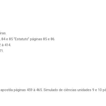
iras.
, 84 e 85 “Estatuto” páginas 85 e 86.
 à 414.
71.
 apostila páginas 459 à 465. Simulado de ciências unidades 9 e 10 p