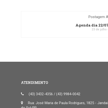
Postagem An
Agenda dia 22/0
23 de julho
ATENDIMENTO
(43) 3432-4356 / (43) 9984-0042
Rua: José Maria de Paula Rodrigues, 1825 - Janda
do Sul-PR