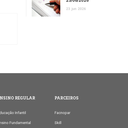
23/06/2026
23
jun
2026
ENSINO REGULAR
PARCEIROS
ducação Infantil
Facnopar
nsino Fundamental
Skill