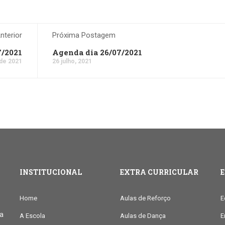
terior
Próxima Postagem
7/2021
Agenda dia 26/07/2021
 de 2021
26 julho, 2021
INSTITUCIONAL
EXTRA CURRICULAR
Home
Aulas de Reforço
E
ia
A Escola
Aulas de Dança
E