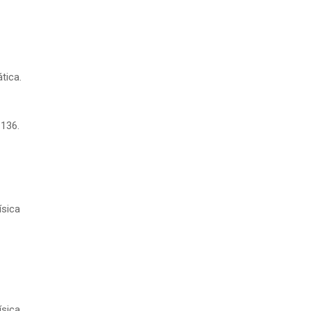
tica.
 136.
ísica
ísica