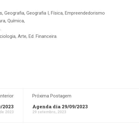
s, Geografia, Geografia I, Física, Empreendedorismo
ura, Química,
.
iologia, Arte, Ed. Financeira.
terior
Próxima Postagem
9/2023
Agenda dia 29/09/2023
de 2023
29 setembro, 2023