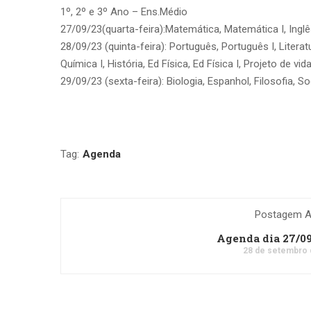
1º, 2º e 3º Ano – Ens.Médio
27/09/23(quarta-feira):Matemática, Matemática I, Inglê
28/09/23 (quinta-feira): Português, Português I, Literat
Química I, História, Ed Física, Ed Física I, Projeto de vida
29/09/23 (sexta-feira): Biologia, Espanhol, Filosofia, Soc
Tag:
Agenda
Postagem An
Agenda dia 27/0
28 de setembro 