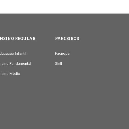
ENSINO REGULAR
PARCEIROS
ducação Infantil
Facnopar
nsino Fundamental
Skill
nsino Médio