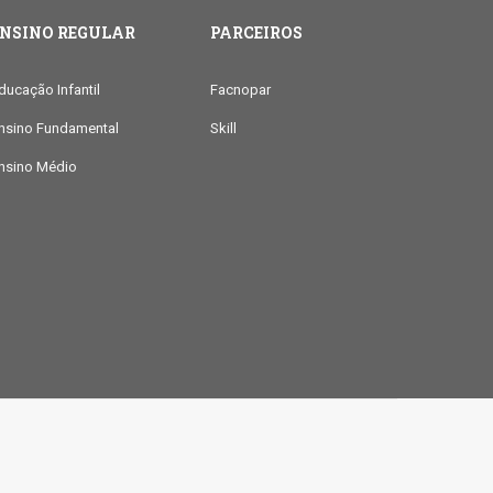
ENSINO REGULAR
PARCEIROS
ducação Infantil
Facnopar
nsino Fundamental
Skill
nsino Médio