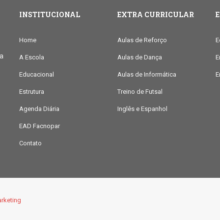
INSTITUCIONAL
EXTRA CURRICULAR
Home
Aulas de Reforço
E
ia
A Escola
Aulas de Dança
E
Educacional
Aulas de Informática
E
Estrutura
Treino de Futsal
Agenda Diária
Inglês e Espanhol
EAD Facnopar
Contato
rketing