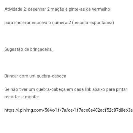
Atividade 2
: desenhar 2 maçãs e pinte-as de vermelho
para encerrar escreva o número 2 ( escrita espontânea)
Sugestão de brincadeira:
Brincar com um quebra-cabeça
Se não tiver um quebra-cabeça em casa link abaixo para pintar,
recortar e montar
https://i.pinimg.com/564x/1f/7a/ce/1f7ace8e402acf52c87d8eb3a