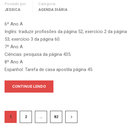
Postado por
Categoria
JESSICA
AGENDA DIÁRIA
6º Ano A
Inglês: traduzir profissões da página 52; exercício 2 da página
53; exercício 3 da página 60.
7º Ano A
Ciências: pesquisa da página 435.
8º Ano A
Espanhol: Tarefa de casa apostila página 45
CONTINUE LENDO
1
2
…
82