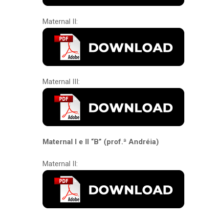
Maternal II:
Maternal III:
Maternal I e II “B” (prof.ª Andréia)
Maternal II: