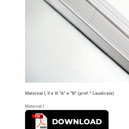
Maternal I, II e III “A” e “B” (prof.ª Laudiceia)
Maternal I: