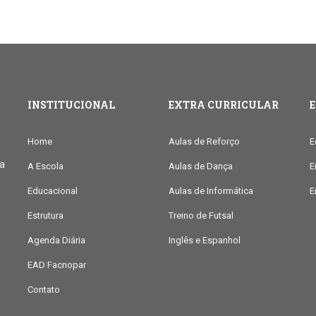
INSTITUCIONAL
EXTRA CURRICULAR
Home
Aulas de Reforço
E
ia
A Escola
Aulas de Dança
E
Educacional
Aulas de Informática
E
Estrutura
Treino de Futsal
Agenda Diária
Inglês e Espanhol
EAD Facnopar
Contato