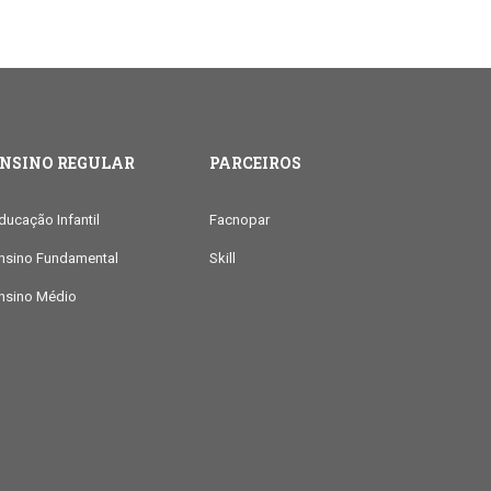
ENSINO REGULAR
PARCEIROS
ducação Infantil
Facnopar
nsino Fundamental
Skill
nsino Médio