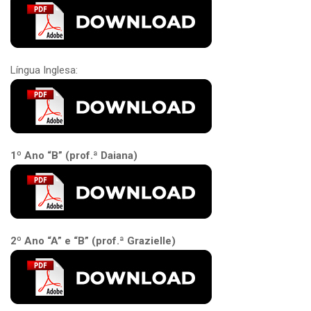
Língua Inglesa:
1º Ano “B” (prof.ª Daiana)
2º Ano “A” e “B” (prof.ª Grazielle)