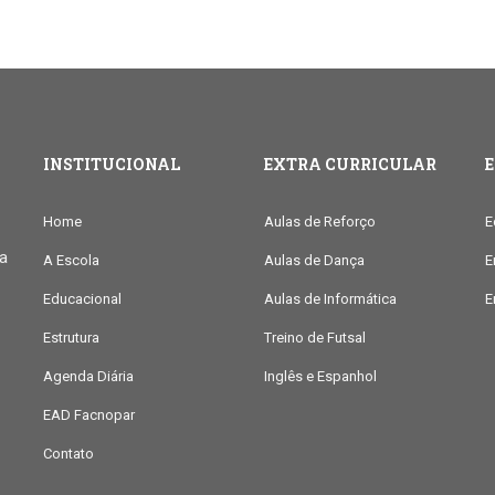
INSTITUCIONAL
EXTRA CURRICULAR
Home
Aulas de Reforço
E
ia
A Escola
Aulas de Dança
E
Educacional
Aulas de Informática
E
Estrutura
Treino de Futsal
Agenda Diária
Inglês e Espanhol
EAD Facnopar
Contato