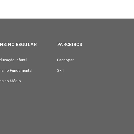
ENSINO REGULAR
PARCEIROS
ducação Infantil
Facnopar
nsino Fundamental
Skill
nsino Médio