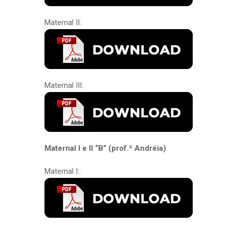
Maternal II:
Maternal III:
Maternal I e II “B” (prof.ª Andréia)
Maternal I: