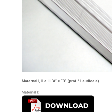
Maternal I, II e III “A” e “B” (prof.ª Laudiceia)
Maternal I: