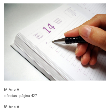
6º Ano A
ciências- página 427
8º Ano A