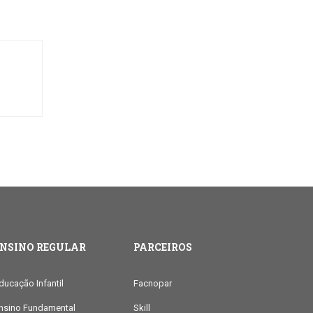
ENSINO REGULAR
PARCEIROS
ducação Infantil
Facnopar
nsino Fundamental
Skill