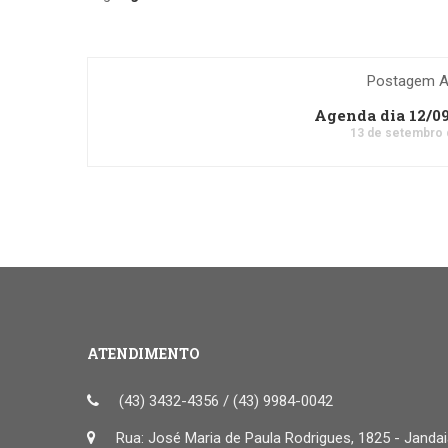
Postagem An
Agenda dia 12/0
13 de setembro 
ATENDIMENTO
(43) 3432-4356 / (43) 9984-0042
Rua: José Maria de Paula Rodrigues, 1825 - Janda