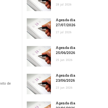
28
jul
2026
Agenda dia
27/07/2026
27
jul
2026
Agenda dia
25/06/2026
25
jun
2026
Agenda dia
23/06/2026
exto de
23
jun
2026
Agenda dia