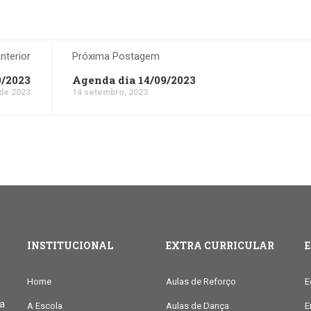
terior
Próxima Postagem
9/2023
Agenda dia 14/09/2023
de 2023
14 setembro, 2023
INSTITUCIONAL
EXTRA CURRICULAR
Home
Aulas de Reforço
E
ia
A Escola
Aulas de Dança
E