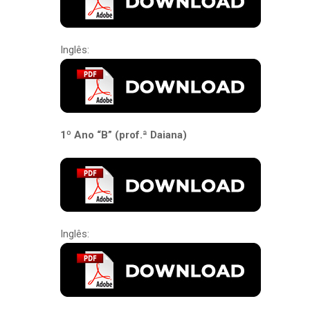
Inglês:
1º Ano “B” (prof.ª Daiana)
Inglês: