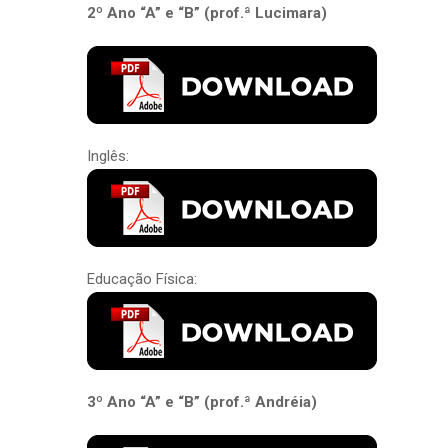
2º Ano “A” e “B” (prof.ª Lucimara)
Inglês:
Educação Física:
3º Ano “A” e “B” (prof.ª Andréia)