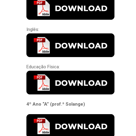
Inglês:
Educação Física:
4º Ano “A” (prof.ª Solange)