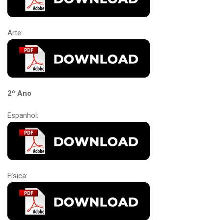
Arte:
2º Ano
Espanhol:
Física: