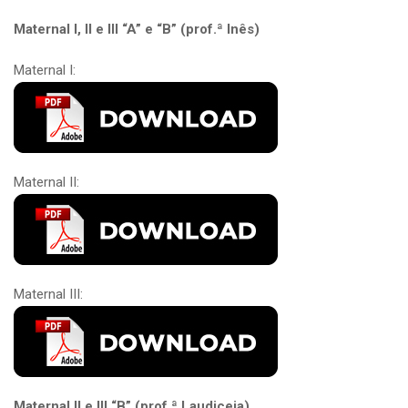
Maternal I, II e III “A” e “B” (prof.ª Inês)
Maternal I:
Maternal II:
Maternal III:
Maternal II e III “B” (prof.ª Laudiceia)