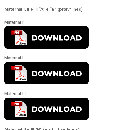
Maternal I, II e III “A” e “B” (prof.ª Inês)
Maternal I:
Maternal II:
Maternal III:
Maternal II e III “B” (prof.ª Laudiceia)