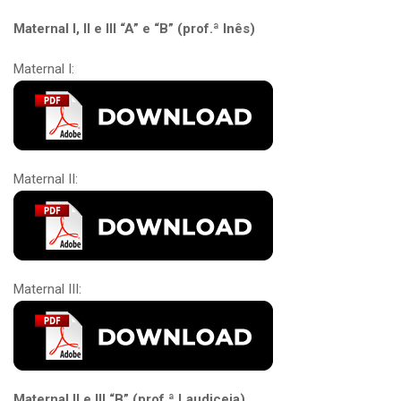
Maternal I, II e III “A” e “B” (prof.ª Inês)
Maternal I:
Maternal II:
Maternal III:
Maternal II e III “B” (prof.ª Laudiceia)