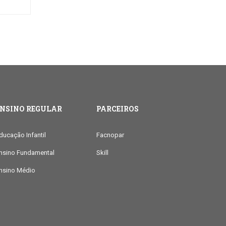
ENSINO REGULAR
PARCEIROS
ducação Infantil
Facnopar
nsino Fundamental
Skill
nsino Médio