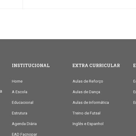
INSTITUCIONAL
EXTRA CURRICULAR
Home
Aulas de Reforço
E
ia
A Escola
Aulas de Dança
E
Educacional
Aulas de Informática
E
Estrutura
Treino de Futsal
Agenda Diária
Inglês e Espanhol
EAD Facnopar