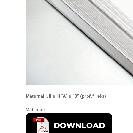
Maternal I, II e III “A” e “B” (prof.ª Inês)
Maternal I: