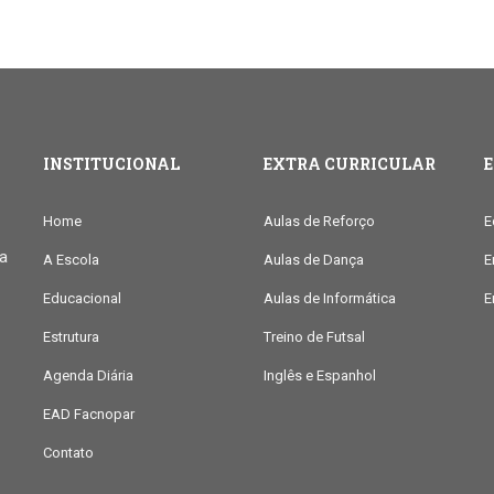
INSTITUCIONAL
EXTRA CURRICULAR
Home
Aulas de Reforço
E
ia
A Escola
Aulas de Dança
E
Educacional
Aulas de Informática
E
Estrutura
Treino de Futsal
Agenda Diária
Inglês e Espanhol
EAD Facnopar
Contato