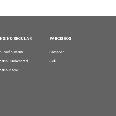
ENSINO REGULAR
PARCEIROS
ducação Infantil
Facnopar
nsino Fundamental
Skill
nsino Médio