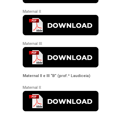
Maternal II:
Maternal III:
Maternal II e III “B” (prof.ª Laudiceia)
Maternal II: