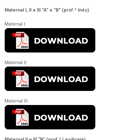
Maternal I, II e III “A” e “B” (prof.ª Inês)
Maternal I:
Maternal II:
Maternal III:
Maternal II e III “B” (prof.ª Laudiceia)