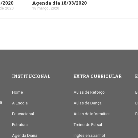
3/2020
Agenda dia 18/03/2020
de 2020
18 março, 2020
INSTITUCIONAL
EXTRA CURRICULAR
Home
Aulas de Reforço
E
ia
A Escola
Aulas de Dança
E
Educacional
Aulas de Informática
E
Estrutura
Treino de Futsal
Agenda Diária
Inglês e Espanhol