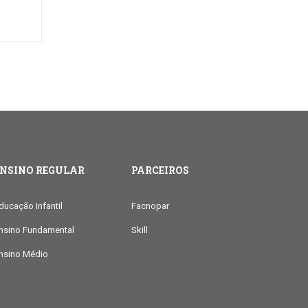
ENSINO REGULAR
PARCEIROS
ducação Infantil
Facnopar
nsino Fundamental
Skill
nsino Médio