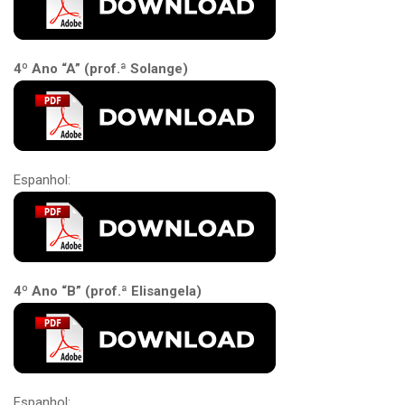
4º Ano “A” (prof.ª Solange)
Espanhol:
4º Ano “B” (prof.ª Elisangela)
Espanhol: