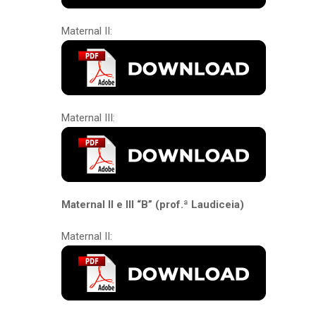
Maternal II:
Maternal III:
Maternal II e III “B” (prof.ª Laudiceia)
Maternal II: