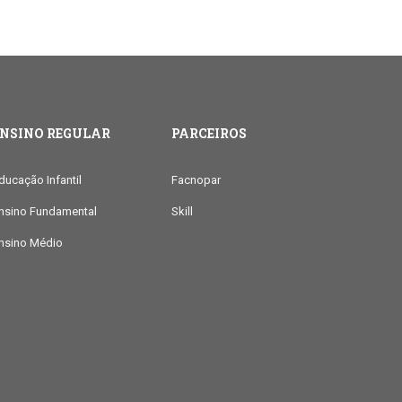
ENSINO REGULAR
PARCEIROS
ducação Infantil
Facnopar
nsino Fundamental
Skill
nsino Médio