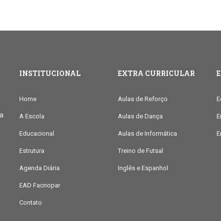
INSTITUCIONAL
EXTRA CURRICULAR
Home
Aulas de Reforço
E
ia
A Escola
Aulas de Dança
E
Educacional
Aulas de Informática
E
Estrutura
Treino de Futsal
Agenda Diária
Inglês e Espanhol
EAD Facnopar
Contato