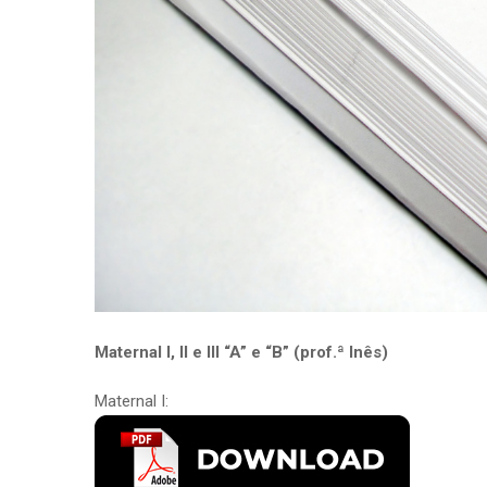
Maternal I, II e III “A” e “B” (prof.ª Inês)
Maternal I: