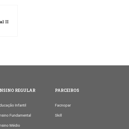
l II
ENSINO REGULAR
PARCEIROS
ducação Infantil
Facnopar
nsino Fundamental
Skill
nsino Médio