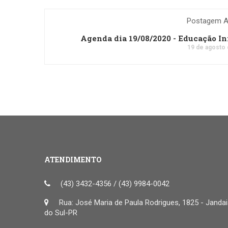
Postagem An
Agenda dia 19/08/2020 - Educação In
19 de agosto
ATENDIMENTO
(43) 3432-4356 / (43) 9984-0042
Rua: José Maria de Paula Rodrigues, 1825 - Janda
do Sul-PR