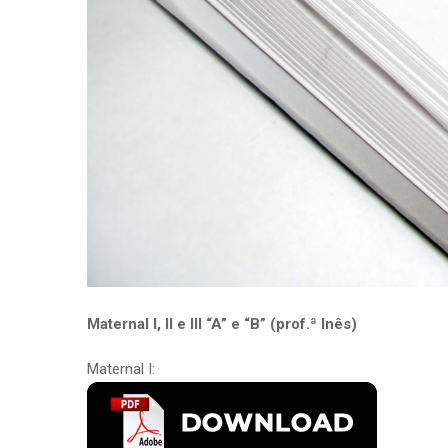
Maternal I, II e III “A” e “B” (prof.ª Inês)
Maternal I: