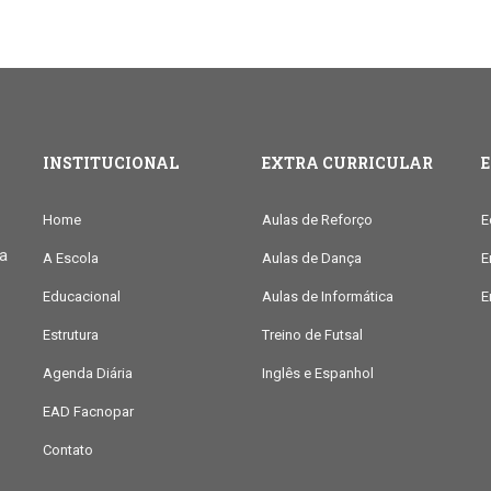
INSTITUCIONAL
EXTRA CURRICULAR
Home
Aulas de Reforço
E
ia
A Escola
Aulas de Dança
E
Educacional
Aulas de Informática
E
Estrutura
Treino de Futsal
Agenda Diária
Inglês e Espanhol
EAD Facnopar
Contato