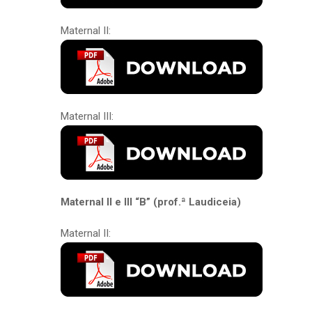
Maternal II:
Maternal III:
Maternal II e III “B” (prof.ª Laudiceia)
Maternal II: