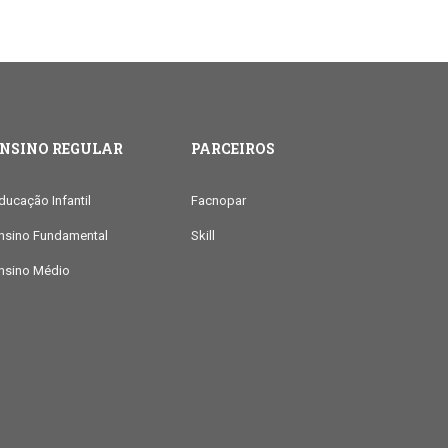
ENSINO REGULAR
PARCEIROS
ducação Infantil
Facnopar
nsino Fundamental
Skill
nsino Médio