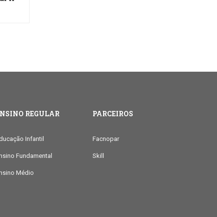
ENSINO REGULAR
PARCEIROS
ducação Infantil
Facnopar
nsino Fundamental
Skill
nsino Médio