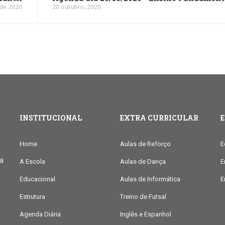
 de 2020
20 outubro, 2020
INSTITUCIONAL
EXTRA CURRICULAR
Home
Aulas de Reforço
E
ia
A Escola
Aulas de Dança
E
Educacional
Aulas de Informática
E
Estrutura
Treino de Futsal
Agenda Diária
Inglês e Espanhol