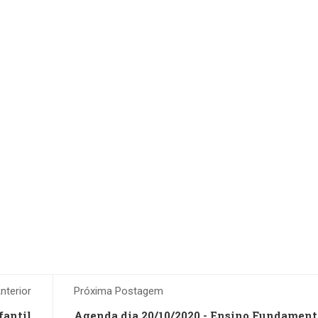
terior
Próxima Postagem
fantil
Agenda dia 20/10/2020 - Ensino Fundamenta