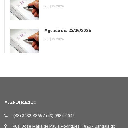
25
jun
2026
Agenda dia 23/06/2026
23
jun
2026
ATENDIMENTO
(43) 3432-4356 / (43) 9984-0042
Rua: José Maria de Paula Rodrigues, 1825 - Jandaia do