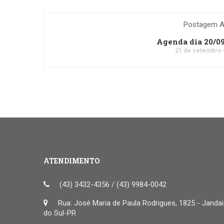
Postagem An
Agenda dia 20/0
21 de setembro 
ATENDIMENTO
(43) 3432-4356 / (43) 9984-0042
Rua: José Maria de Paula Rodrigues, 1825 - Janda
do Sul-PR