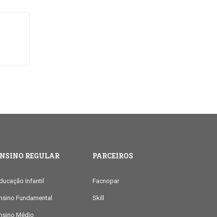
ENSINO REGULAR
PARCEIROS
ducação Infantil
Facnopar
nsino Fundamental
Skill
nsino Médio