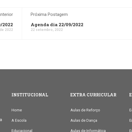
terior
Próxima Postagem
9/2022
Agenda dia 22/09/2022
de 2022
22 setembro, 2022
INSTITUCIONAL
EXTRA CURRICULAR
Home
Aulas de Reforço
E
ia
A Escola
Aulas de Dança
E
Educacional
Aulas de Informática
E