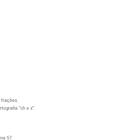
 frações.
tografia “ch e x”.
na 57.