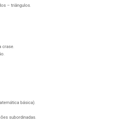
os – triângulos.
a crase.
ão.
atemática básica).
rações subordinadas.