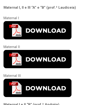
Maternal I, II e III “A” e “B” (prof.ª Laudiceia)
Maternal I:
Maternal II:
Maternal III:
Maternal I e II “B” (prof.ª Andréia)