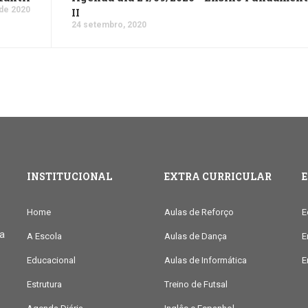
de 2020
II
24 setembro, 2020
INSTITUCIONAL
EXTRA CURRICULAR
Home
Aulas de Reforço
E
ia
A Escola
Aulas de Dança
E
Educacional
Aulas de Informática
E
Estrutura
Treino de Futsal