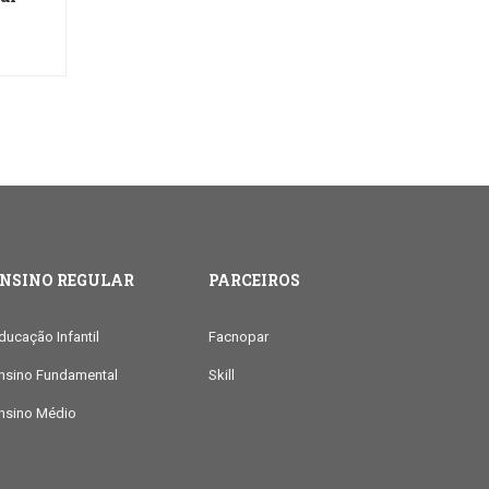
ENSINO REGULAR
PARCEIROS
ducação Infantil
Facnopar
nsino Fundamental
Skill
nsino Médio