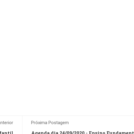
terior
Próxima Postagem
fantil
Agenda dia 24/09/2020 - Ensino Fundament