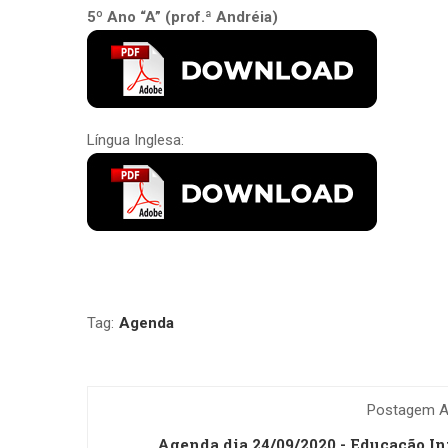
5º Ano “A” (prof.ª Andréia)
Língua Inglesa:
Tag:
Agenda
Postagem An
Agenda dia 24/09/2020 - Educação In