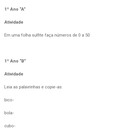
1º Ano “A”
Atividade
Em uma folha sulfite faça números de 0 a 50:
1º Ano “B”
Atividade
Leia as palavrinhas e copie-as:
bico-
bola-
cubo-