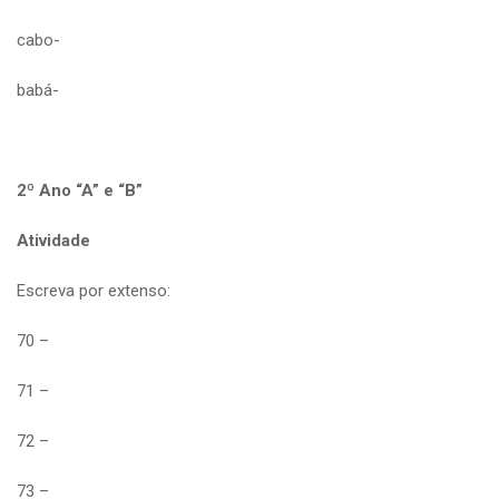
cabo-
babá-
2º Ano “A” e “B”
Atividade
Escreva por extenso:
70 –
71 –
72 –
73 –