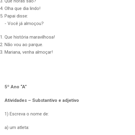
Que horas são?
Olha que dia lindo!
Papai disse:
-­ Você já almoçou?
Que história maravilhosa!
Não vou ao parque.
Mariana, venha almoçar!
5º Ano “A”
Atividades – Substantivo e adjetivo
1) Escreva o nome de:
a) um atleta:
_______________________________________