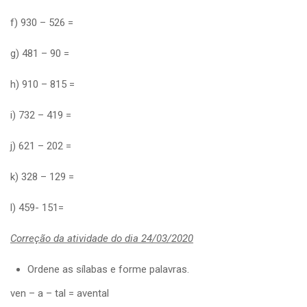
f) 930 – 526 =
g) 481 – 90 =
h) 910 – 815 =
i) 732 – 419 =
j) 621 – 202 =
k) 328 – 129 =
l) 459- 151=
Correção da atividade do dia 24/03/2020
Ordene as sílabas e forme palavras.
ven – a – tal = avental