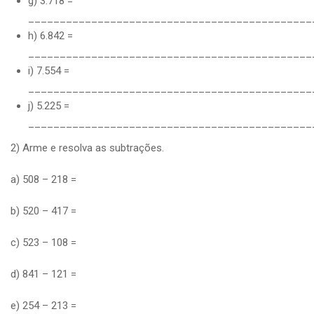
g) 3.718 =
_____________________________________________
h) 6.842 =
_____________________________________________
i) 7.554 =
_____________________________________________
j) 5.225 =
_____________________________________________
2) Arme e resolva as subtrações.
a) 508 – 218 =
b) 520 – 417 =
c) 523 – 108 =
d) 841 – 121 =
e) 254 – 213 =