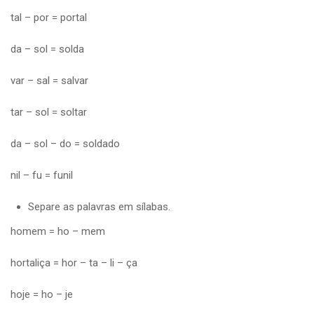
tal – por = portal
da – sol = solda
var – sal = salvar
tar – sol = soltar
da – sol – do = soldado
nil – fu = funil
Separe as palavras em sílabas.
homem = ho – mem
hortaliça = hor – ta – li – ça
hoje = ho – je