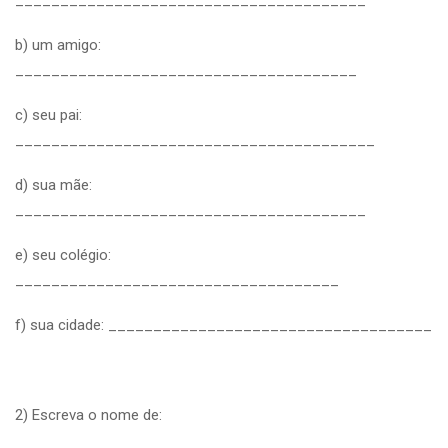
b) um amigo:
______________________________________
c) seu pai:
________________________________________
d) sua mãe:
_______________________________________
e) seu colégio:
____________________________________
f) sua cidade: ____________________________________
2) Escreva o nome de: