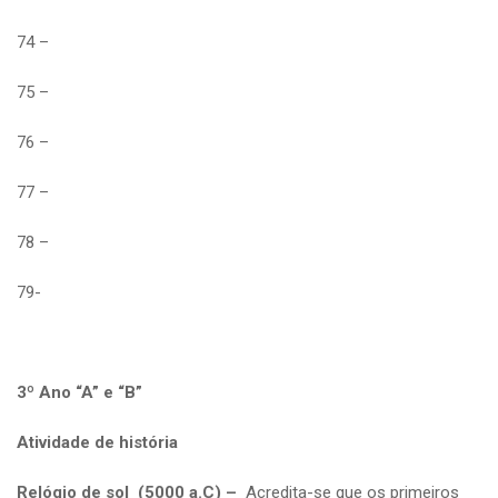
74 –
75 –
76 –
77 –
78 –
79-
3º Ano “A” e “B”
Atividade de história
Relógio de sol (5000 a.C) –
Acredita-se que os primeiros