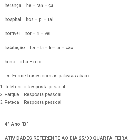
herança = he – ran – ça
hospital = hos – pi – tal
horrível = hor – rí – vel
habitação = ha – bi – li – ta – ção
humor = hu – mor
Forme frases com as palavras abaixo.
Telefone = Resposta pessoal
Parque = Resposta pessoal
Peteca = Resposta pessoal
4º Ano “B”
ATIVIDADES REFERENTE AO DIA 25/03 QUARTA-FEIRA