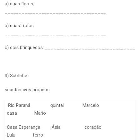
a) duas flores:
____________________________________
b) duas frutas:
____________________________________
c) dois brinquedos: ________________________________
3) Sublinhe:
substantivos próprios
Rio Paraná quintal Marcelo
casa Mario
Casa Esperança Ásia coração
Lulu ferro