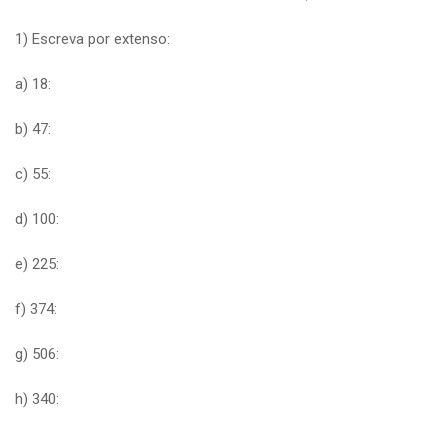
1) Escreva por extenso:
a) 18:
b) 47:
c) 55:
d) 100:
e) 225:
f) 374:
g) 506:
h) 340: